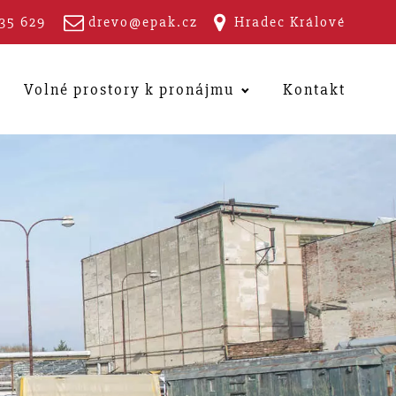
35 629
drevo@epak.cz
Hradec Králové
Volné prostory k pronájmu
Kontakt