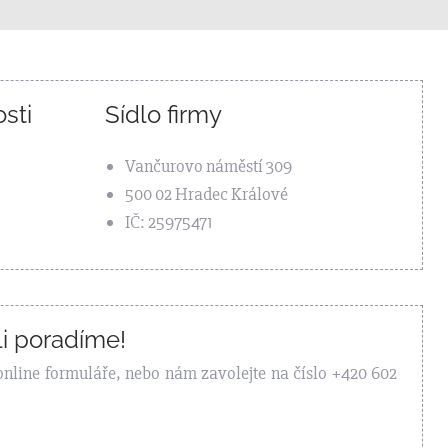
sti
Sídlo firmy
Vančurovo náměstí 309
500 02 Hradec Králové
IČ: 25975471
i poradíme!
online formuláře, nebo nám zavolejte na číslo +420 602