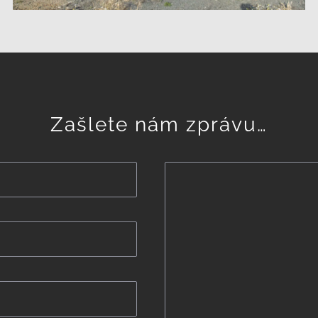
Zašlete nám zprávu…
Napište
zprávu