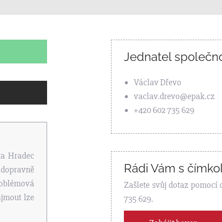
Jednatel společno
Václav Dřevo
vaclav.drevo@epak.cz
+420 602 735 629
ta Hradec
Rádi Vám s čímkol
 dopravně
roblémová
Zašlete svůj dotaz pomocí 
jmout lze
735 629.